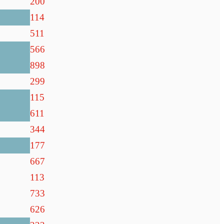
200
114
511
566
898
299
115
611
344
177
667
113
733
626