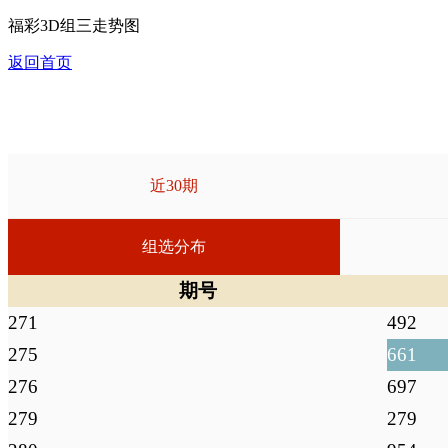
福彩3D组三走势图
返回首页
近30期
组选分布
期号
271
492
275
661
276
697
279
279